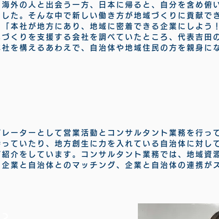
く海外の人と出会う一方、日本に帰ると、
自分を含め俯
ました。
そんな中で新しい働き方が地域づくりに貢献で
ら
「本社が地方にあり、地域に密着できる企業にしよう
いづくりを支援する会社を調べていたところ、
代表吉田
本社を構えるあわえで、
自治体や地域住民の方を親身に
グレーターとして営業活動とコンサルタント業務を行っ
持っていたり、
地方創生に力を入れている自治体に対し
ご紹介をしています。
コンサルタント業務では、地域資
る企業と自治体とのマッチング、
企業と自治体の連携が
？