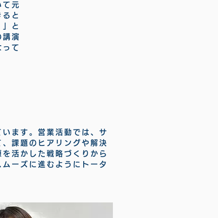
いて元
きると
！」と
の講演
なって
ています。
営業活動では、サ
て、
課題のヒアリングや解決
源を活かした戦略づくりから
スムーズに進むようにトータ