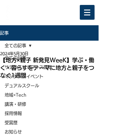
記事
全ての記事
2024年5月30日
全ての記事
【地方×親子 新発見WeeK】学ぶ・働
く・暮らすをテーマに地方と親子をつ
サテライトオフィス誘致
なぐ1週間
マッチングイベント
デュアルスクール
地域×Tech
講演・研修
採用情報
受賞歴
お知らせ