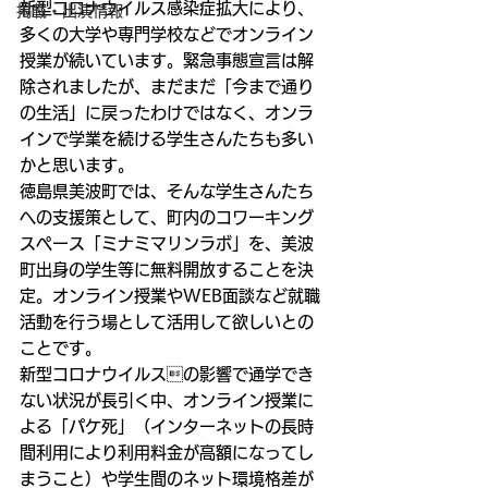
新型コロナウイルス感染症拡大により、
掲載・出演情報
多くの大学や専門学校などでオンライン
授業が続いています。緊急事態宣言は解
除されましたが、まだまだ「今まで通り
の生活」に戻ったわけではなく、オンラ
インで学業を続ける学生さんたちも多い
かと思います。
徳島県美波町では、そんな学生さんたち
への支援策として、町内のコワーキング
スペース「ミナミマリンラボ」を、美波
町出身の学生等に無料開放することを決
定。オンライン授業やWEB面談など就職
活動を行う場として活用して欲しいとの
ことです。
新型コロナウイルスの影響で通学でき
ない状況が長引く中、オンライン授業に
よる「パケ死」（インターネットの長時
間利用により利用料金が高額になってし
まうこと）や学生間のネット環境格差が