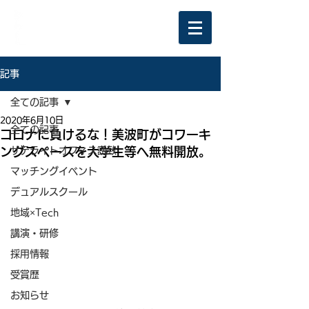
記事
全ての記事
2020年6月10日
全ての記事
コロナに負けるな！美波町がコワーキ
ングスペースを大学生等へ無料開放。
サテライトオフィス誘致
マッチングイベント
デュアルスクール
地域×Tech
講演・研修
採用情報
受賞歴
お知らせ