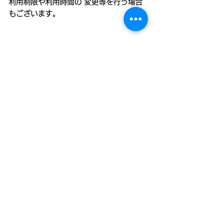
利用制限や利用時間の 変更等を行う場合
もございます。
◉「にぎやかそ 〜にぎやかな過疎の町 美
波町〜」
人口6,523人（令和2年5月末現在）の美
波町は、過疎化に悩む典型的な地方自治
体ですが、サテライトオフィス誘致やデ
ュアルスクールといった先進的な取り組
みを続けた結果、「過疎だけれど、にぎ
やかな町」を実現。地元住民と移住者、
町外からの来訪者が“ごちゃまぜ”になり、
町全体でのにぎわいづくりが進んでいま
す。サテライトオフィス開設数全国1位
(同数1位:北海道)の徳島県の中でも最多の
20社が美波町に進出し、門前町には移住
創業によるお店が次々と生まれていま