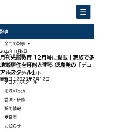
記事
全ての記事
2022年11月8日
全ての記事
月刊先端教育 12月号に掲載｜家族で多
地域居住を可能とする 徳島発の「デュ
サテライトオフィス誘致
アルスクール」
マッチングイベント
更新日：
2023年7月12日
デュアルスクール
地域×Tech
講演・研修
採用情報
受賞歴
お知らせ