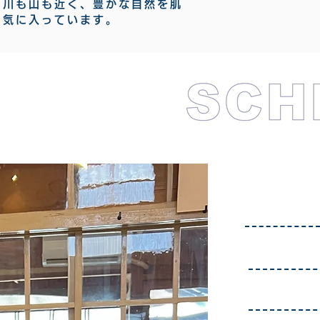
も川も山も近く、豊かな自然を肌
も気に入っています。
6:00​
8:30
9:30