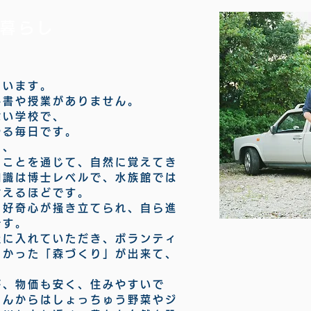
と暮らし
ています。
科書や授業がありません。
ない学校で、
やる毎日です。
も、
ることを通じて、自然に覚えてき
知識は博士レベルで、水族館では
言えるほどです。
、好奇心が掻き立てられ、自ら進
です。
社に入れていただき、ボランティ
たかった「森づくり」が出来て、
が、物価も安く、住みやすいで
さんからはしょっちゅう野菜やジ