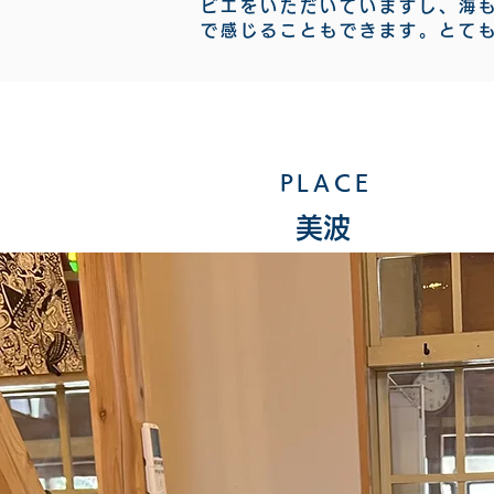
ビエをいただいていますし、海
で感じることもできます。とて
PLACE
​美波