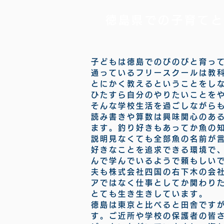
徳島県での子育て
子どもは徳島でのびのびと育っ
通っているフリースクールは教
とにかく教えるということをし
ひたすら自分のやりたいことを
そんな学校生活を過ごしながら
読み書きや算数は興味関心のあ
ます。釣り好きもあってか魚の
説明見なくても全部魚の名前が
好きなことを追求できる環境で
んで学んでいるようで頼もしい
夫も株式会社四国の右下木の会
アではなく仕事としてか関わり
とても生き生きしています。
徳島は東京と比べると田舎です
す。ご近所や学校の保護者の皆