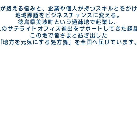
体が抱える悩みと、企業や個人が持つスキルとをか
地域課題をビジネスチャンスに変える。
徳島県美波町という過疎地で起業し、
上のサテライトオフィス進出をサポートしてきた経
この地で皆さまと紡ぎ出した
​「地方を元気にする処方箋」を全国へ届けています
体実績​
自治体
026年4月現在​
ループ実績含む