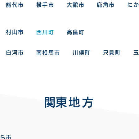
市 能代市 横手市 大館市 鹿角市 
市 村山市
西川町
高畠町
 白河市 南相馬市 川俣町 只見町 玉
​関東地方​
うら市