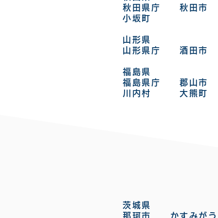
秋田県庁 秋田
小坂町
山形県
山形県庁 酒田
福島県
福島県庁 郡山市
川内村 ​大熊町
茨城県
那珂市 かすみが