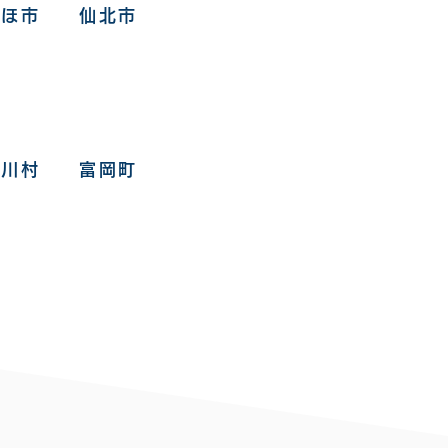
にかほ市 仙北市
川村 富岡町