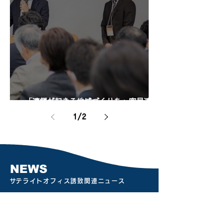
「連鎖が起きる地域づくりを」官民連携
を駆使した真鶴町まちづくりの本音
1
/
2
NEWS
​サテライトオフィス誘致関連ニュース