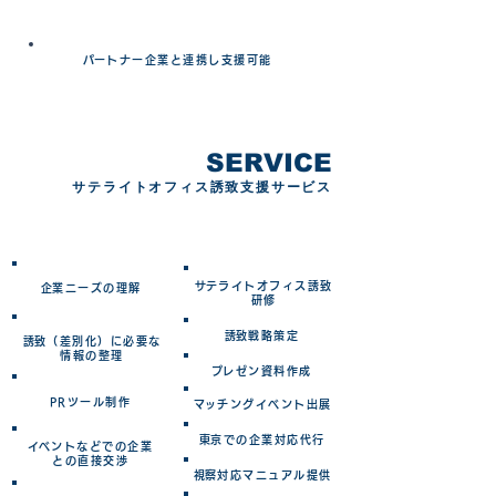
​当社支援対象範囲
​パートナー企業と連携し支援可能
SERVICE
サテライトオフィス誘致支援サービス
​誘致プロセス
​サービス
​サテライトオフィス誘致
​企業ニーズの理解
研修
​誘致戦略策定
​誘致（差別化）に必要な
情報の整理
​プレゼン資料作成
PRツール制作
​マッチングイベント出展
​東京での企業対応代行
​イベントなどでの企業
との直接交渉
​視察対応マニュアル提供