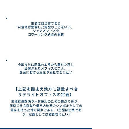
デジ田における​
​サテライトオフィス
主語は自治体であり
自治体が整備した施設のことをいい、
シェアオフィスや
​コワーキング施設の総称
総務省における​
​サテライトオフィス
​企業または団体の本拠から離れた所に
設置されたオフィスのこと。
企業における支店や支社などに​近い
【上記を踏まえ地方に誘致すべき
サテライトオフィスの定義】
地域課題解決や人材採用のための拠点であり、
同時に社会貢献や働き方改革のシンボルとしての
意味を持った地方拠点である。(主語は企業であ
り、定義としては総務省に近い)