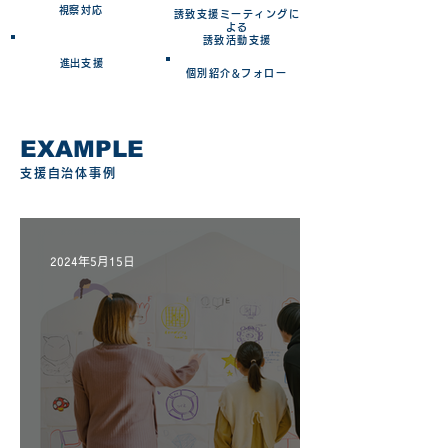
​視察対応
誘致支援ミーティングに
よる
​誘致活動支援
​進出支援
​個別紹介&フォロー
EXAMPLE​
支援自治体事例
2024年5月15日