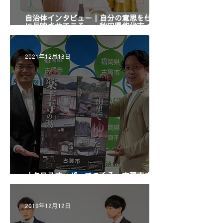
自治体インタビュー｜自分の意思を仕事
に反映させてこそ ～秋田県能代市 企画
部 総合政策課 企業連携室 室長 鈴木
様～
2021年12月13日
「クロスオーバーでつくる」古賀市まち
づくりの本音
2019年12月12日