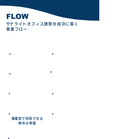
​FLOW
​サテライトオフィス誘致を成功に導く
事業フロー
誘致開始前
誘致開始後
​企業ニーズの理解
PRツール制作​
​イベントでの企業との直
​誘致戦略の策定​
接交渉
​誘致体制の構築​
​視察対応
​循環型で利用できる
​進出支援
物件の準備