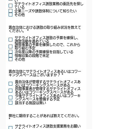
d
い
サテライトオフィス誘致業務の委託先を探し
ている
企業ニーズや誘致体制について知りたい
その他
貴自治体における誘致の取り組み状況を教えて
R
ください。
*
e
q
サテライトオフィス誘致の予算を確保し、
u
誘致活動を進めている
i
誘致事業の予算を確保したので、これから
r
取り組む予定
e
次年度以降の予算確保を目指している
d
情報収集の段階で未定
その他
貴自治体にサテライトオフィスあるいはコワー
R
キングスペースはございますか？
*
e
q
貴自治体が管理するサテライトオフィスあ
u
るいはコワーキングスペースがある
i
民間事業者が管理するサテライトオフィス
r
あるいはコワーキングスペースがある
e
今後サテライトオフィスあるいはコワーキ
d
ングスペースを整備する予定
該当する施設は無い
弊社に期待することがあれば教えてください。
R
*
e
q
サテライトオフィス誘致支援業務をお願い