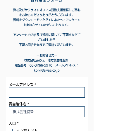
資料請求フォーム​
弊社及びサテライトオフィス誘致支援業務にご関心
をお持ちくださりありがとうございます。
資料をダウンロードいただくにあたってアンケート
を実施させていただいております。
アンケートの内容及び資料に関してご不明点などご
ざいましたら
下記お問合せ先までご連絡くださいませ。
ーお問合せ先ー
株式会社あわえ 地方創生推進部
電話番号：03-3266-5910 メールアドレス：
koiki@awae.co.jp
メールアドレス
貴自治体名
R
人口
*
e
q
１０万人以上