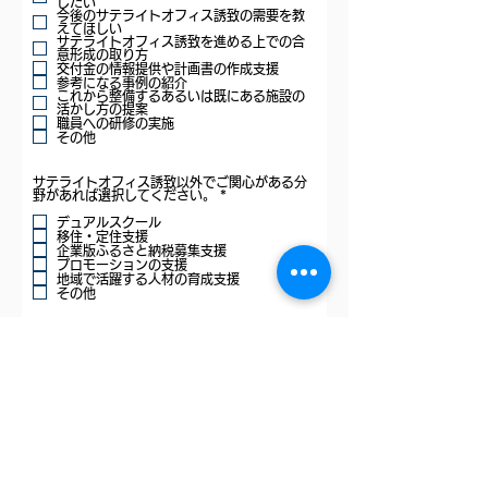
u
したい
i
今後のサテライトオフィス誘致の需要を教
r
えてほしい
e
サテライトオフィス誘致を進める上での合
d
意形成の取り方
交付金の情報提供や計画書の作成支援
参考になる事例の紹介
これから整備するあるいは既にある施設の
活かし方の提案
職員への研修の実施
その他
サテライトオフィス誘致以外でご関心がある分
R
野があれば選択してください。
*
e
q
デュアルスクール
u
移住・定住支援
i
企業版ふるさと納税募集支援
r
プロモーションの支援
e
地域で活躍する人材の育成支援
d
その他
その他ご要望があればご自由にご記載くださ
い。