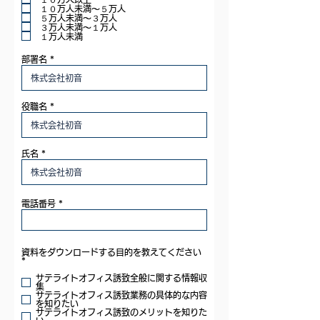
u
１０万人未満〜５万人
i
５万人未満〜３万人
r
３万人未満〜１万人
e
１万人未満
d
部署名
役職名
氏名
電話番号
資料をダウンロードする目的を教えてください
R
*
e
q
サテライトオフィス誘致全般に関する情報収
u
集
i
サテライトオフィス誘致業務の具体的な内容
r
を知りたい
e
サテライトオフィス誘致のメリットを知りた