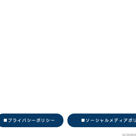
​株式会社あわえ
美波本社
​〒779-2304 徳島県海部郡美波町日和佐浦114
​TEL：0884-70-5831
​FAX：0884-70-5832
​東京オフィス
/
小千谷オフィス/安平オフィス
■プライバシーポリシー
■ソーシャルメディアポ
事業内容
イベント情報
採用情