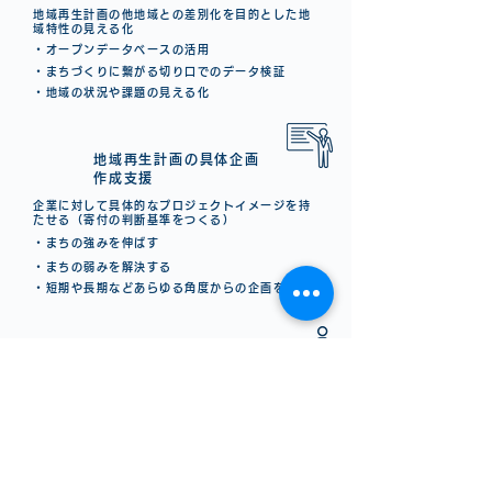
地域再生計画の他地域との差別化を目的とした地
域特性の見える化
・オープンデータベースの活用
・まちづくりに繋がる切り口でのデータ検証
・地域の状況や課題の見える化
2
地域再生計画の​具体企画
作成支援
企業に対して具体的なプロジェクトイメージを持
たせる（寄付の判断基準をつくる）
・まちの強みを伸ばす
・まちの弱みを解決する
・短期や長期などあらゆる角度からの企画を考える
プロモーション支援
3
（情報整理）
地域再生計画の取り組み内容を整理し、
企業に伝わりやすい形に情報をまとめる
（文章化する）
・「なぜその地域で、そのプロジェクトを行う必
要があるか」等のポイント整理