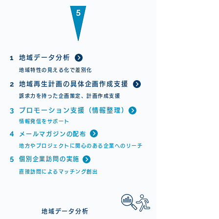
1
地域データ分析
地域特性の見える化で差別化
2
地域再生計画の​具体企画作成支援
訴求力を持った企画策定、計画作成支援
3
プロモーション支援（情報整理）
情報発信をサポート
4
メールマガジンの配布
地方やプロジェクトに関心のある企業へのリーチ
5
個別企業訪問の実施
直接訪問によるマッチング創出
1
地域データ分析