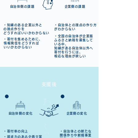
​自治体側の課題
​企業側の課題
・知縁のある企業以外と
・自治体との接点の作り方
の接点作りを
がわからない
どうすればいいかわからない
・全国の自治体が企業版
・寄付を集めるために、
ふるさと納税を募集して
情報発信をどうすれば
いる中、
いいかわからない
知縁がある自治体以外へ
寄付を行うには、
相応な理由が欲しい
​支援後​​
​自治体側の変化
​企業側の変化
・寄付率の向上
・自治体との新たな
関係作りや新規事業
・訴求力のある企画立案