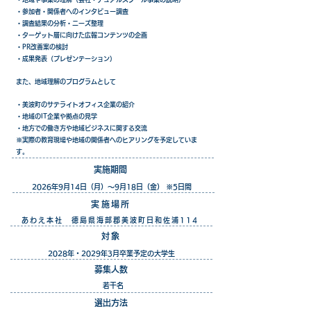
・参加者・関係者へのインタビュー調査
・調査結果の分析・ニーズ整理
・ターゲット層に向けた広報コンテンツの企画
・PR改善案の検討
・成果発表（プレゼンテーション）
また、地域理解のプログラムとして
・美波町のサテライトオフィス企業の紹介
・地域のIT企業や拠点の見学
・地方での働き方や地域ビジネスに関する交流
※実際の教育現場や地域の関係者へのヒアリングを予定していま
す。
実施期間
2026年9月14日（月）～9月18日（金）
※5日間
実施場所
あわえ本社 徳島県海部郡美波町日和佐浦114
対象
2028年・2029年3月卒業予定の大学生
募集人数
若干名
選出方法