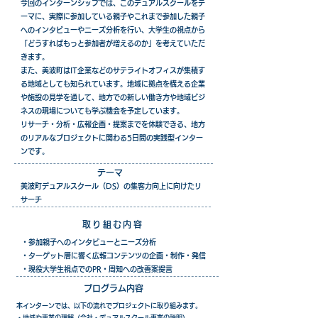
今回のインターンシップでは、このデュアルスクールをテ
ーマに、実際に参加している親子やこれまで参加した親子
へのインタビューやニーズ分析を行い、大学生の視点から
「どうすればもっと参加者が増えるのか」を考えていただ
きます。
また、美波町はIT企業などのサテライトオフィスが集積す
る地域としても知られています。地域に拠点を構える企業
や施設の見学を通して、地方での新しい働き方や地域ビジ
ネスの現場についても学ぶ機会を予定しています。
リサーチ・分析・広報企画・提案までを体験できる、地方
のリアルなプロジェクトに関わる5日間の実践型インター
ンです。
テーマ
美波町デュアルスクール（DS）の集客力向上に向けたリ
サーチ
取り組む内容
・参加親子へのインタビューとニーズ分析
・ターゲット層に響く広報コンテンツの企画・制作・発信
・現役大学生視点でのPR・周知への改善案提言
プログラム内容
本インターンでは、以下の流れでプロジェクトに取り組みます。
・地域や事業の理解（会社・デュアルスクール事業の説明）