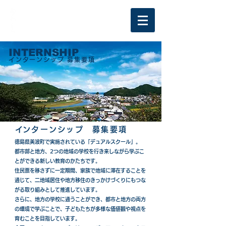
INTERNSHIP
​インターンシップ 募集要項
​インターンシップ 募集要項
徳島県美波町で実施されている「デュアルスクール」。
都市部と地方、2つの地域の学校を行き来しながら学ぶこ
とができる新しい教育のかたちです。
住民票を移さずに一定期間、家族で地域に滞在することを
通じて、二地域居住や地方移住のきっかけづくりにもつな
がる取り組みとして推進しています。
さらに、地方の学校に通うことができ、都市と地方の両方
の環境で学ぶことで、子どもたちが多様な価値観や視点を
育むことを目指しています。