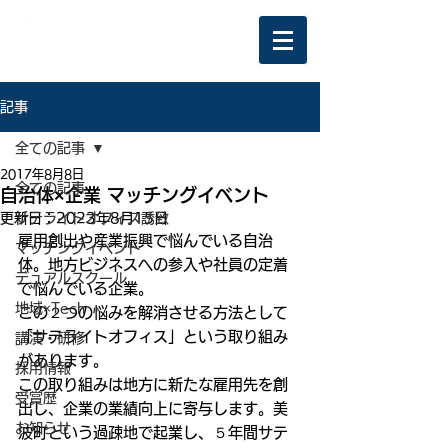
記事
全ての記事
2017年8月8日
全ての記事
自治体×企業 マッチングイベント
更新日：
サテライトオフィス誘致
2023年8月15日
雇用創出や産業振興で悩んでいる自治
マッチングイベント
体。地方ビジネスへの参入や社員の定着
デュアルスクール
で悩んでいる企業。
地域×Tech
この２つの悩みを解消させる方法として
「サテライトオフィス」という取り組み
講演・研修
があります。
採用情報
この取り組みは地方に新たな雇用先を創
受賞歴
出し、企業の業績向上に寄与します。美
お知らせ
波町という過疎地で起業し、５年間サテ