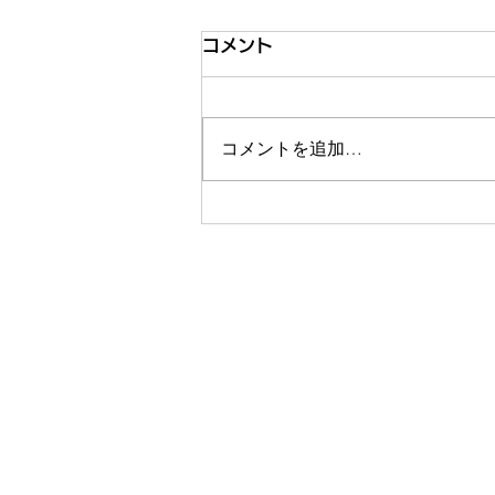
コメント
コメントを追加…
【第3回 こども×Tech東北】
教育・保育に携わる皆様、ぜ
ひご来場ください！