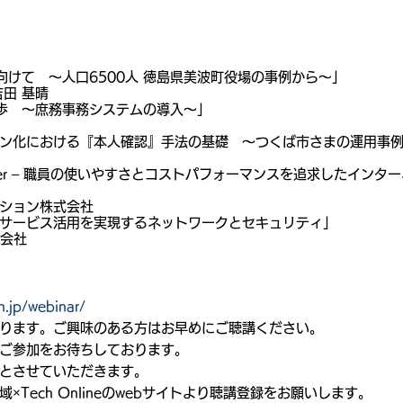
向けて　～人口6500人 徳島県美波町役場の事例から～」
田 基晴
歩　〜庶務事務システムの導入〜」
ン化における『本人確認』手法の基礎　～つくば市さまの運用事
rowser – 職員の使いやすさとコストパフォーマンスを追求したイン
ション株式会社
サービス活用を実現するネットワークとセキュリティ」
式会社
ch.jp/webinar/
ります。ご興味のある方はお早めにご聴講ください。
ご参加をお待ちしております。
とさせていただきます。
×Tech Onlineのwebサイトより聴講登録をお願いします。