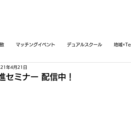
あわえについて
事業内容
イベント情報
致
マッチングイベント
デュアルスクール
地域×Te
021年4月21日
らせ
掲載・出演情報
進セミナー 配信中！