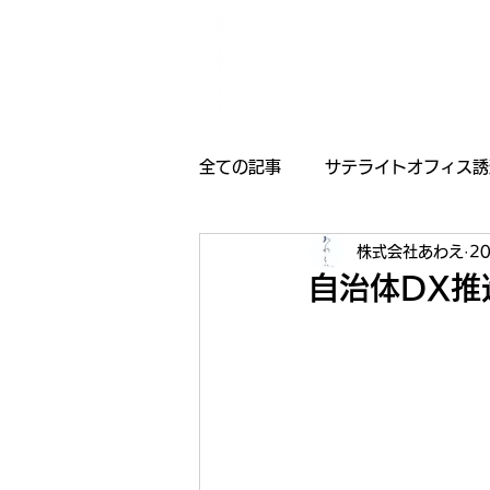
全ての記事
サテライトオフィス誘
株式会社あわえ
2
採用情報
受賞歴
お知
自治体DX推