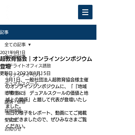
記事
全ての記事
2021年9月1日
全ての記事
超教育協会｜オンラインシンポジウム
登壇
サテライトオフィス誘致
更新日：
2023年8月15日
マッチングイベント
9月1日、一般社団法人超教育協会様主催
デュアルスクール
のオンラインシンポジウムに、「『地域
地域×Tech
が教室に』 デュアルスクールの価値と地
域との関係」と題して代表が登壇いたし
講演・研修
ました。
採用情報
当日の様子をレポート、動画にてご掲載
いただきましたので、ぜひみなさまご覧
受賞歴
ください。
お知らせ