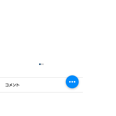
コメント
コメントを追加…
全国初！「二地域居住推
【募集開始】20