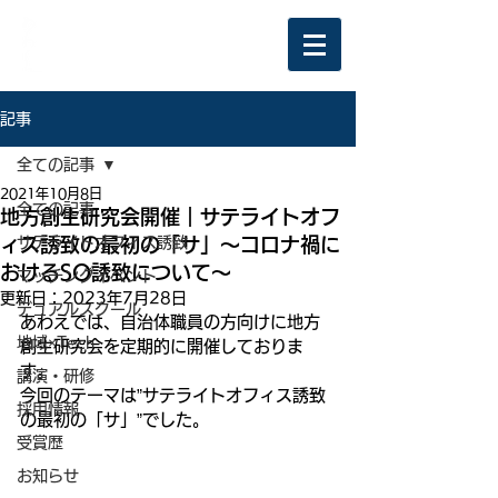
記事
全ての記事
2021年10月8日
全ての記事
地方創生研究会開催｜サテライトオフ
ィス誘致の最初の「サ」〜コロナ禍に
サテライトオフィス誘致
おけるSO誘致について〜
マッチングイベント
更新日：
2023年7月28日
デュアルスクール
あわえでは、自治体職員の方向けに地方
地域×Tech
創生研究会を定期的に開催しておりま
す。
講演・研修
今回のテーマは”サテライトオフィス誘致
採用情報
の最初の「サ」”でした。
受賞歴
お知らせ