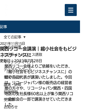
記事
全ての記事
2021年11月15日
全ての記事
関西リコー会講演｜縮小社会をもビジ
ネスチャンスに
サテライトオフィス誘致
更新日：
2023年7月28日
マッチングイベント
関西リコー会様よりご依頼をいただき、
デュアルスクール
「縮小社会をもビジネスチャンスに」の
地域×Tech
題で吉田代表が講演いたしました。今回
は、リコージャパン様の販売店の経営者
講演・研修
層の方々や、リコージャパン関西・四国
採用情報
地区の支社長様60名以上が集う関西リコ
ー会総会の一部で講演させていただきま
受賞歴
した。
お知らせ