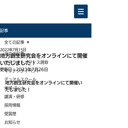
記事
全ての記事
2022年7月15日
全ての記事
地方創生研究会をオンラインにて開催
いたしました！
サテライトオフィス誘致
更新日：
2023年7月26日
マッチングイベント
デュアルスクール
地方創生研究会をオンラインにて開催い
地域×Tech
たしました！
講演・研修
採用情報
受賞歴
お知らせ