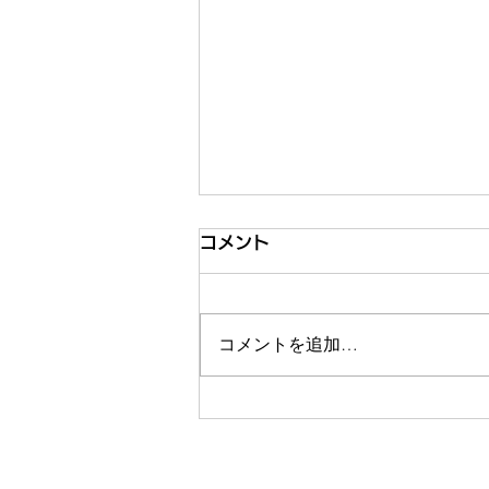
コメント
コメントを追加…
【8/4オンラインイベント登
壇】地方と都市を結ぶ新しい