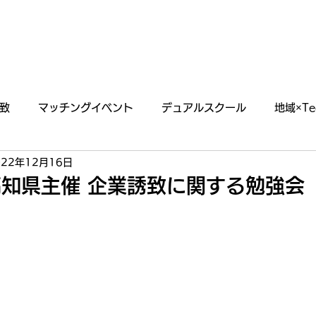
あわえについて
事業内容
イベント情報
致
マッチングイベント
デュアルスクール
地域×Te
022年12月16日
らせ
掲載・出演情報
知県主催 企業誘致に関する勉強会