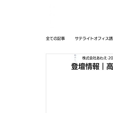
全ての記事
サテライトオフィス誘
株式会社あわえ
2
採用情報
受賞歴
お知
登壇情報｜高