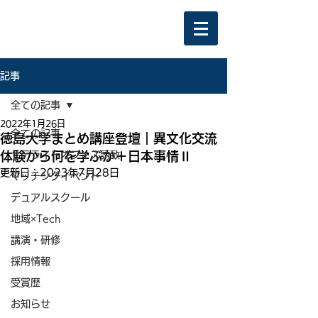
記事
全ての記事
2022年1月26日
全ての記事
徳島大学まとめ講座登壇｜異文化交流
体験から何を学ぶか＋日本事情Ⅱ
サテライトオフィス誘致
更新日：
2023年7月28日
マッチングイベント
デュアルスクール
地域×Tech
講演・研修
採用情報
受賞歴
お知らせ