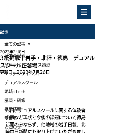
記事
全ての記事
2023年2月8日
全ての記事
3紙掲載｜岩手・北陸・徳島 デュアル
スクール正念場
サテライトオフィス誘致
更新日：
2023年7月26日
マッチングイベント
デュアルスクール
地域×Tech
講演・研修
採用情報
先日、デュアルスクールに関する体験者
の声など現状と今後の課題について徳島
受賞歴
新聞のみならず、他地域の岩手日報、北
お知らせ
陸中日新聞にも取り上げていただきまし