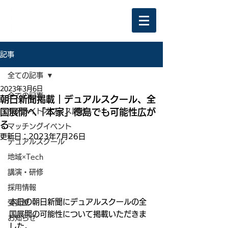
記事
全ての記事
2023年3月6日
全ての記事
朝日新聞掲載｜デュアルスクール、全
国展開へ「本家」徳島でも可能性広が
サテライトオフィス誘致
る
マッチングイベント
更新日：
2023年7月26日
デュアルスクール
地域×Tech
講演・研修
採用情報
本日の朝日新聞にデュアルスクールの全
受賞歴
国展開の可能性について掲載いただきま
お知らせ
した。