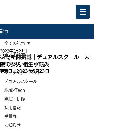
記事
全ての記事
2023年6月21日
全ての記事
徳島新聞掲載｜デュアルスクール 大
阪の女児 相生小転入
サテライトオフィス誘致
更新日：
2023年6月23日
マッチングイベント
デュアルスクール
地域×Tech
講演・研修
採用情報
受賞歴
お知らせ