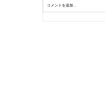
コメントを追加…
【8/4オンラインイベント登
壇】地方と都市を結ぶ新しい
学校のカタチ ～デュアルスク
ールって何？～