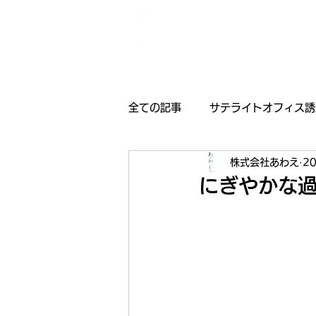
全ての記事
サテライトオフィス誘
株式会社あわえ
2
採用情報
受賞歴
お知
にぎやかな過