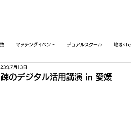
あわえについて
事業内容
イベント情報
致
マッチングイベント
デュアルスクール
地域×Te
023年7月13日
らせ
掲載・出演情報
疎のデジタル活用講演 in 愛媛