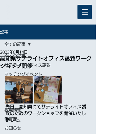
記事
全ての記事
2023年8月14日
全ての記事
高知県サテライトオフィス誘致ワーク
ショップ開催
サテライトオフィス誘致
マッチングイベント
デュアルスクール
地域×Tech
講演・研修
先日、高知県にてサテライトオフィス誘
採用情報
致のためのワークショップを開催いたし
受賞歴
ました。
お知らせ