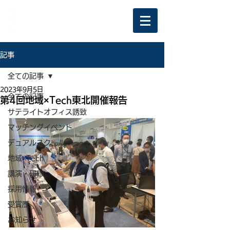
記事
全ての記事
2023年9月5日
全ての記事
第4回地域×Tech東北開催報告
サテライトオフィス誘致
マッチングイベント
デュアルスクール
地域×Tech
講演・研修
採用情報
受賞歴
お知らせ