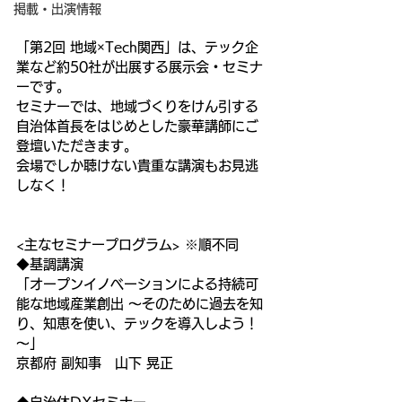
掲載・出演情報
「第2回 地域×Tech関西」は、テック企
業など約50社が出展する展示会・セミナ
ーです。
セミナーでは、地域づくりをけん引する
自治体首長をはじめとした豪華講師にご
登壇いただきます。
会場でしか聴けない貴重な講演もお見逃
しなく！
<主なセミナープログラム> ※順不同
◆基調講演
「オープンイノベーションによる持続可
能な地域産業創出 ～そのために過去を知
り、知恵を使い、テックを導入しよう！
～」
京都府 副知事　山下 晃正