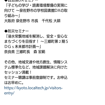
◆自治体DXセミナー
「子どもの学び・読書環境整備の実現に
向けて ～泉佐野市の学校図書館DXの取
り組み～」
大阪府 泉佐野市 市長　千代松 大耕
◆防災セミナー
「浸水常襲地域を解消し、安全・安心な
まちづくりを目指す！ ～三郷町第２期Ｓ
ＤＧｓ未来都市計画～」
奈良県 三郷町長　森 宏範
その他、地域交通や地方創生、情報シス
テム標準化など、地域課題解決に向けた
セッション満載！
セミナー聴講は事前登録制です。お申込
はお早めに。
https://kyoto.localtech.jp/visitors-
entry/