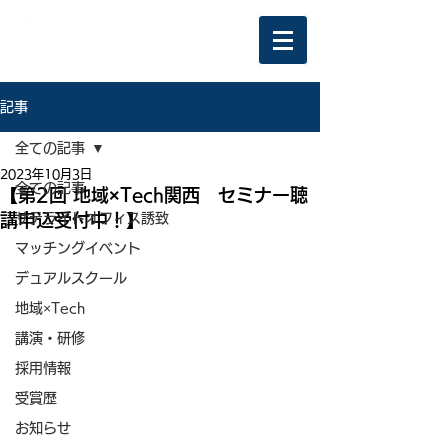
記事
全ての記事
2023年10月3日
全ての記事
【第2回 地域×Tech関西 セミナー聴
講申込受付中！】
サテライトオフィス誘致
マッチングイベント
デュアルスクール
地域×Tech
講演・研修
採用情報
受賞歴
お知らせ