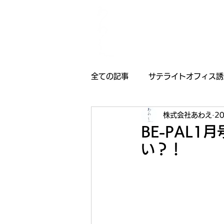
全ての記事
サテライトオフィス誘
株式会社あわえ
2
採用情報
受賞歴
お知
BE-PAL
い？！