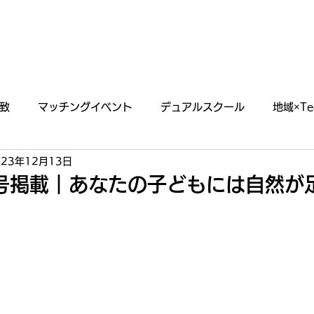
あわえについて
事業内容
イベント情報
致
マッチングイベント
デュアルスクール
地域×Te
023年12月13日
らせ
掲載・出演情報
1月号掲載｜あなたの子どもには自然が