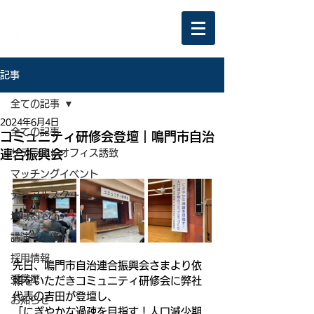
記事
全ての記事
2024年6月4日
全ての記事
コミュニティ研修会登壇｜鳴門市自治
連合振興会
サテライトオフィス誘致
マッチングイベント
デュアルスクール
地域×Tech
講演・研修
採用情報
先日、鳴門市自治連合振興会さまより依
受賞歴
頼をいただきコミュニティ研修会に弊社
代表の吉田が登壇し、
お知らせ
「にぎやかな過疎を目指す！人口減少期