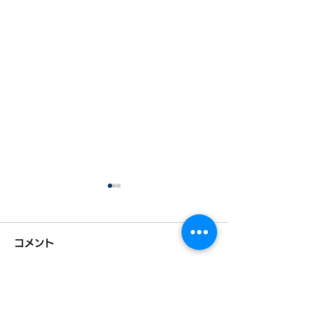
コメント
コメントを追加…
【告知】二地域居住促進
【告知】二地域