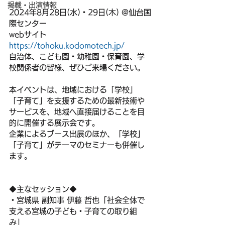
掲載・出演情報
2024年8月28日(水)・29日(木) @仙台国
際センター
webサイト 
https://tohoku.kodomotech.jp/
自治体、こども園・幼稚園・保育園、学
校関係者の皆様、ぜひご来場ください。
本イベントは、地域における「学校」
「子育て」を支援するための最新技術や
サービスを、地域へ直接届けることを目
的に開催する展示会です。
企業によるブース出展のほか、「学校」
「子育て」がテーマのセミナーも併催し
ます。
◆主なセッション◆
・宮城県 副知事 伊藤 哲也「社会全体で
支える宮城の子ども・子育ての取り組
み」