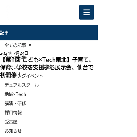
記事
全ての記事
2024年7月24日
全ての記事
【第1回 こども×Tech東北】子育て、
保育、学校を支援する展示会、仙台で
サテライトオフィス誘致
初開催！
マッチングイベント
デュアルスクール
地域×Tech
講演・研修
採用情報
受賞歴
お知らせ