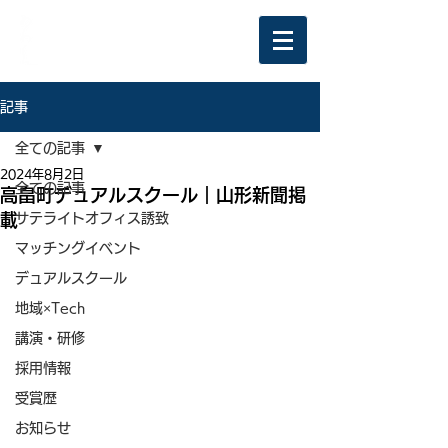
記事
全ての記事
2024年8月2日
全ての記事
高畠町デュアルスクール｜山形新聞掲
載
サテライトオフィス誘致
マッチングイベント
デュアルスクール
地域×Tech
講演・研修
採用情報
受賞歴
お知らせ