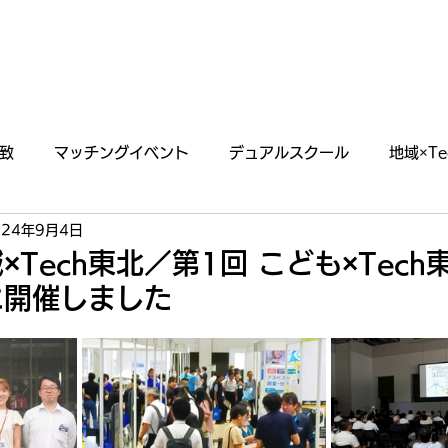
あわえについて
事業内容
イベント情報
致
マッチングイベント
デュアルスクール
地域×Te
024年9月4日
らせ
掲載・出演情報
×Tech東北／第1回 こども×Tech
9に開催しました