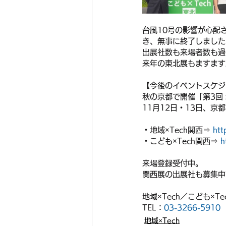
台風10号の影響が心配
き、無事に終了しました
出展社数も来場者数も過
来年の東北展もますます
【今後のイベントスケジ
秋の京都で開催「第3回 地
11月12日・13日、
・地域×Tech関西⇒ 
htt
・こども×Tech関西⇒ 
h
来場登録受付中。
関西展の出展社も募集中
地域×Tech／こども×Te
TEL：
03-3266-5910
地域×Tech