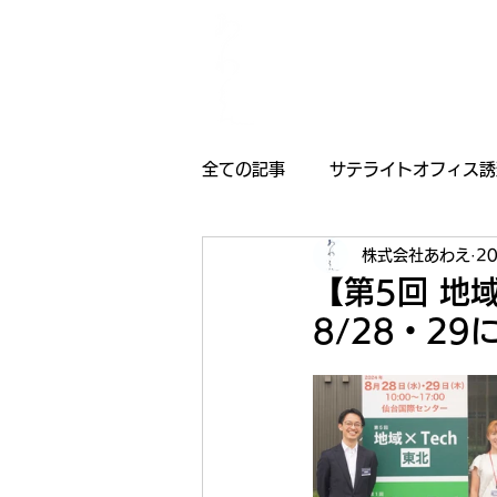
全ての記事
サテライトオフィス誘
株式会社あわえ
2
採用情報
受賞歴
お知
【第5回 地域
8/28・2