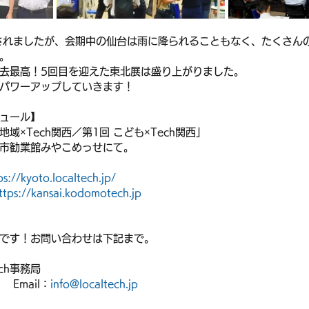
されましたが、会期中の仙台は雨に降られることもなく、たくさん
。
去最高！5回目を迎えた東北展は盛り上がりました。
パワーアップしていきます！
ュール】
域×Tech関西／第1回 こども×Tech関西」
京都市勧業館みやこめっせにて。
ps://kyoto.localtech.jp/
ttps://kansai.kodomotech.jp
です！お問い合わせは下記まで。
ch事務局
Email：
info@localtech.jp