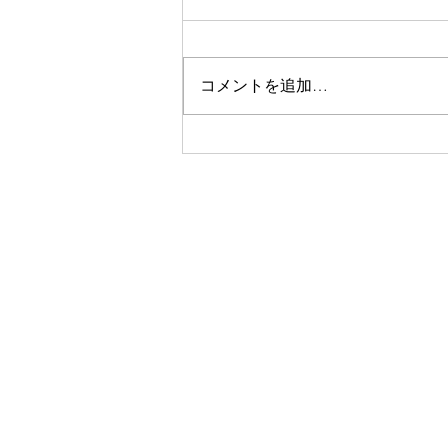
コメントを追加…
【第3回 こども×Tech東北】
教育・保育に携わる皆様、ぜ
ひご来場ください！