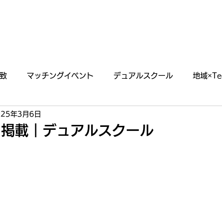
あわえについて
事業内容
イベント情報
致
マッチングイベント
デュアルスクール
地域×Te
025年3月6日
らせ
掲載・出演情報
た掲載｜デュアルスクール