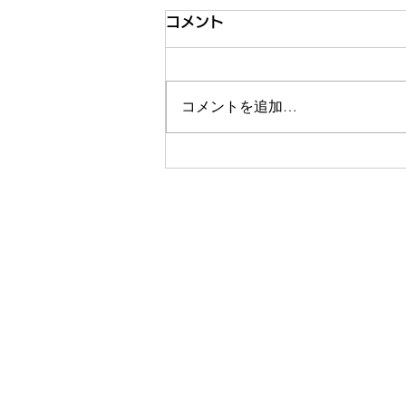
コメント
コメントを追加…
【8/4オンラインイベント登
壇】地方と都市を結ぶ新しい
学校のカタチ ～デュアルスク
ールって何？～