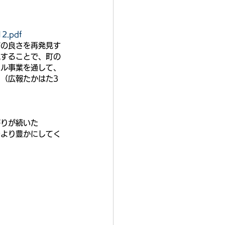
12.pdf
町の良さを再発見す
流することで、町の
ール事業を通して、
（広報たかはた3
がりが続いた
をより豊かにしてく