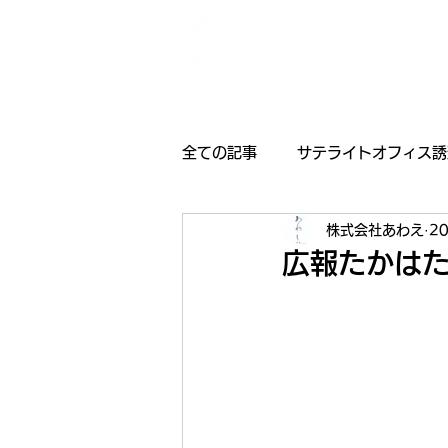
全ての記事
サテライトオフィス誘
株式会社あわえ
2
採用情報
受賞歴
お知
広報たかは