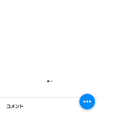
コメント
コメントを追加…
全国初！「二地域居住推
【徳島新聞掲載