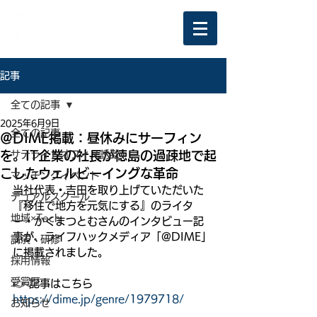
記事
全ての記事
2025年6月9日
全ての記事
＠DIME掲載：昼休みにサーフィン
を。IT企業の社長が徳島の過疎地で起
サテライトオフィス誘致
こしたウェルビーイングな革命
マッチングイベント
当社代表・吉田を取り上げていただいた
デュアルスクール
『移住で地方を元気にする』のライタ
地域×Tech
ー・かくまつとむさんのインタビュー記
事が、ライフハックメディア「@DIME」
講演・研修
に掲載されました。
採用情報
受賞歴
👉 記事はこちら
https://dime.jp/genre/1979718/
お知らせ