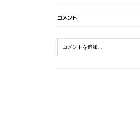
コメント
コメントを追加…
【第3回 こども×Tech東北】
教育・保育に携わる皆様、ぜ
ひご来場ください！