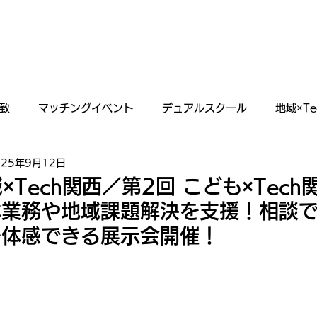
あわえについて
事業内容
イベント情報
致
マッチングイベント
デュアルスクール
地域×Te
025年9月12日
らせ
掲載・出演情報
×Tech関西／第2回 こども×Tec
体業務や地域課題解決を支援！相談
を体感できる展示会開催！