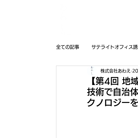
全ての記事
サテライトオフィス誘
株式会社あわえ
2
採用情報
受賞歴
お知
【第4回 地域
技術で自治
クノロジー