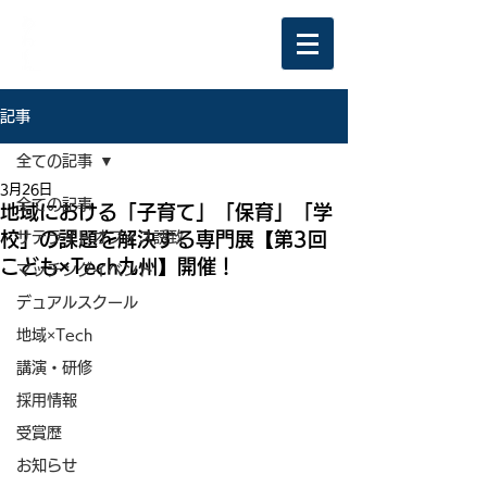
記事
全ての記事
3月26日
全ての記事
地域における「子育て」「保育」「学
校」の課題を解決する専門展【第3回
サテライトオフィス誘致
こども×Tech九州】開催！
マッチングイベント
デュアルスクール
地域×Tech
講演・研修
採用情報
受賞歴
お知らせ