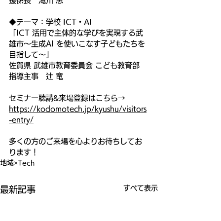
援係長　滝川 恵
◆テーマ：学校 ICT・AI
「ICT 活用で主体的な学びを実現する武
雄市～生成AI を使いこなす子どもたちを
目指して～」
佐賀県 武雄市教育委員会 こども教育部 
指導主事　辻 竜
セミナー聴講&来場登録はこちら→ 
https://kodomotech.jp/kyushu/visitors
-entry/
多くの方のご来場を心よりお待ちしてお
ります！
地域×Tech
すべて表示
最新記事