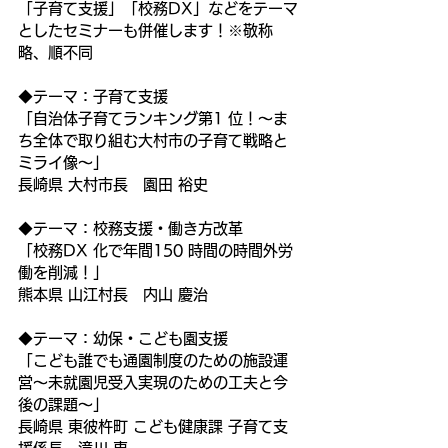
「子育て支援」「校務DX」などをテーマ
としたセミナーも併催します！※敬称
略、順不同
◆テーマ：子育て支援
「自治体子育てランキング第1 位！～ま
ち全体で取り組む大村市の子育て戦略と
ミライ像～」
長崎県 大村市長　園田 裕史
◆テーマ：校務支援・働き方改革
「校務DX 化で年間150 時間の時間外労
働を削減！」
熊本県 山江村長　内山 慶治
◆テーマ：幼保・こども園支援
「こども誰でも通園制度のための施設運
営～未就園児受入実現のための工夫と今
後の課題～」
長崎県 東彼杵町 こども健康課 子育て支