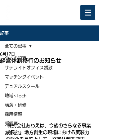
記事
全ての記事
6月17日
全ての記事
経営体制移行のお知らせ
サテライトオフィス誘致
マッチングイベント
デュアルスクール
地域×Tech
講演・研修
採用情報
受賞歴
 株式会社あわえは、今後のさらなる事業
成長と、地方創生の現場における実装力
お知らせ