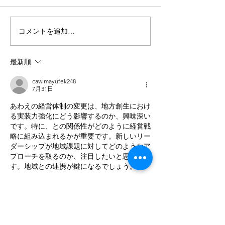
コメントを追加…
【徳島新聞掲載｜過疎対
【募集開始】20
策 IT社長の処方箋】
高畠町デュアル
最新順
cawimayufek248
7月31日
あわえの経営体制の変更は、地方創生におけ
る実装力強化にどう影響するのか、興味深い
です。特に、との関係性がどのように経営戦
略に組み込まれるかが重要です。新しいリー
ダーシップが地域課題に対してどのようなア
プローチを取るのか、注目したいと思いま
す。地域との連携が鍵になるでしょう。