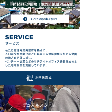
約105社が出展【第7回 地域×Tech東北】
自治体、議員、官公庁の皆様、ぜひご来
場ください！
すべての記事を読む
SERVICE
​サービス​
私たちは徳島県美波町を拠点に、
人口減少や高齢化などに起因する地域課題を抱える全国
の地方自治体に対し、
ベンチャー企業などのサテライトオフィス誘致を始めと
した地域振興を支援しています。
次世代育成
​デュアルスクール