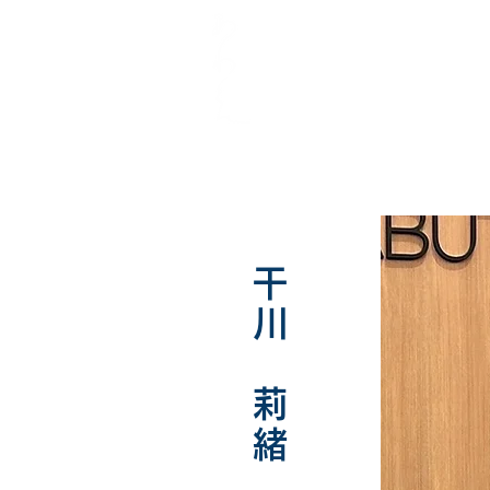
​干川 莉緒