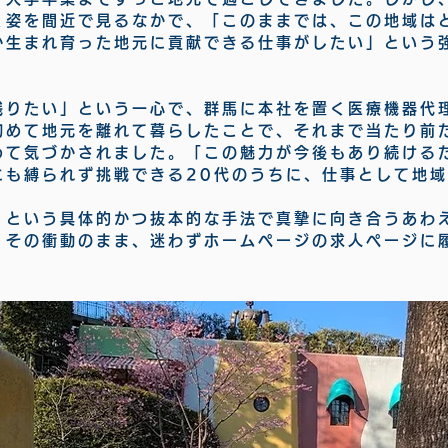
く姿を間近で見るなかで、「このままでは、この地域は
か生まれ育った地元に貢献できる仕事がしたい」という
残りたい」という一心で、群馬に本社を置く医療機器代
初めて地元を離れて暮らしたことで、それまで当たり前
めて気づかされました。「この魅力が今後もあり続ける
にも縛られず挑戦できる20代のうちに、仕事として地
」という具体的かつ抜本的な手法で真摯に向き合うあわ
。その衝動のまま、迷わずホームページの求人ページに