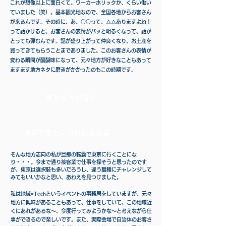
これが想像以上に面白くて。ワーカーホリックか、くらい働い
ていました（笑）。基本観光地なので、全国各地からお客さん
が来るんです。その時に、あ、○○って、△△ありますよね！
って話かけると、お客さんの表情がパッと明るくなって、話が
とっても弾むんです。話が盛り上がって仲良くなり、お土産を
買ってきてもらうことまでありました。このお客さんの表情が
変わる瞬間が醍醐味になって、元々地方が好きなこともあって
ますます地方ネタに磨きがかかったのもこの時期です。
関わり方の深化
​東京で地方に関われる仕事
そんな地方志向の私が旦那の転勤で東京に行くことにな
り・・・。今まで通り接客業で仕事を探そうと思ったのです
が、東京は選択肢も多いだろうし、違う職種にチャレンジして
みてもいいかなと思い、あわえを見つけました。
私は地域×Techというイベントの事務局をしていますが、元々
地方に興味があることもあって、仕事をしていて、この地域近
くにあれがあるな～、今度行ってみようかな～と考えながら仕
事ができるので楽しいです。また、実際会場で自治体のお客さ