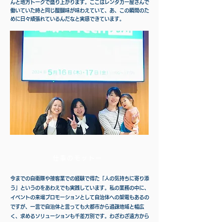
んと地方トークで盛り上がります。ここはレンタカー屋さんで
働いていた時と同じ醍醐味が味わえていて、あ、この瞬間のた
めに日々頑張れているんだなと実感できています。
仕事のモットー
今までの自衛隊や接客業での経験で得た「人の気持ちに寄り添
う」というのをあわえでも実践しています。私の業務の中に、
イベントの来場プロモーションとして自治体への架電もあるの
ですが、一言で自治体と言っても大都市から過疎地域と幅広
く、求めるソリューションも千差万別です。わざわざ遠方から