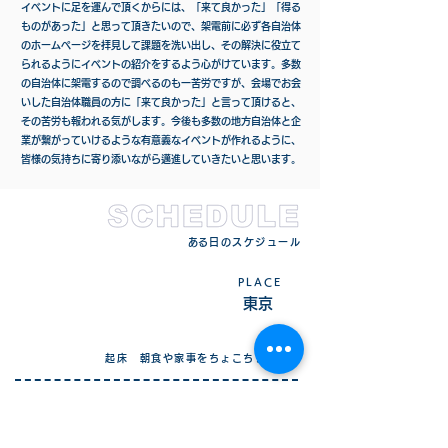
イベントに足を運んで頂くからには、「来て良かった」「得る
ものがあった」と思って頂きたいので、架電前に必ず各自治体
のホームページを拝見して課題を洗い出し、その解決に役立て
られるようにイベントの紹介をするよう心がけています。多数
の自治体に架電するので調べるのも一苦労ですが、会場でお会
いした自治体職員の方に「来て良かった」と言って頂けると、
その苦労も報われる気がします。
今後も多数の地方自治体と企
業が繋がっていけるような有意義なイベントが作れるように、
皆様の気持ちに寄り添いながら邁進していきたいと思います。
​ある日のスケジュール
PLACE
​東京
8:00​
起床 朝食や家事をちょこちょこ
10:00
​出社