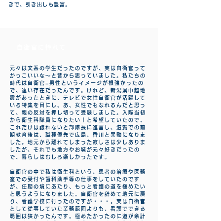
きで、引き出しも豊富。
自衛官に憧れて
元々は文系の学生だったのですが、実は自衛官って
かっこいいな～と昔から思っていました。私たちの
時代は自衛官=男性というイメージが根強かったの
で、遠い存在だったんです。けれど、新潟県中越地
震があったときに、テレビで女性自衛官が活躍して
いる特集を目にし、あ、女性でもなれるんだと思っ
て、親の反対を押し切って受験しました。入隊当初
から衛生科隊員になりたい！と希望していたので、
これだけは譲れないと部隊長に進言し、滋賀での前
期教育後は、職種優先で広島、香川と異動になりま
した。地元から離れてしまった寂しさは少しありま
したが、それでも地方やお城が元々好きだったの
で、暮らしはむしろ楽しかったです。
自衛官の中で私は衛生科という、患者の治療や医務
室での受付や歯科助手等の仕事をしていたのです
が、任期の境にあたり、もっと看護の道を極めたい
と思うようになりました。自衛官を辞めて地元に戻
り、看護学校に行ったのですが・・・。実は自衛官
として従事していた業務範囲よりも、看護でできる
範囲は狭かったんです。極めたかったのに道が余計