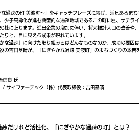
かな過疎の町 美波町〜」をキャッチフレーズに掲げ、活気あるまち
0人、少子高齢化が進む典型的な過疎地域であるこの町に、サテラ
20社に上ります。進出企業の増加に伴い、将来推計人口の改善や
たりと、目に見える成果が現れています。
かな過疎」に向けた取り組みとはどんなものなのか、成功の要因
役の吉田基晴が、「にぎやかな過疎 美波町」のまちづくりの本音を
治信良 氏
  / サイファーテック（株）代表取締役：吉田基晴
過疎だけれど活性化、「にぎやかな過疎の町」とは？