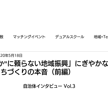
あわえについて
事業内容
イベント情報
致
マッチングイベント
デュアルスクール
地域×Te
020年5月18日
らせ
掲載・出演情報
か”に頼らない地域振興」にぎやか
まちづくりの本音（前編）
自治体インタビュー Vol.3