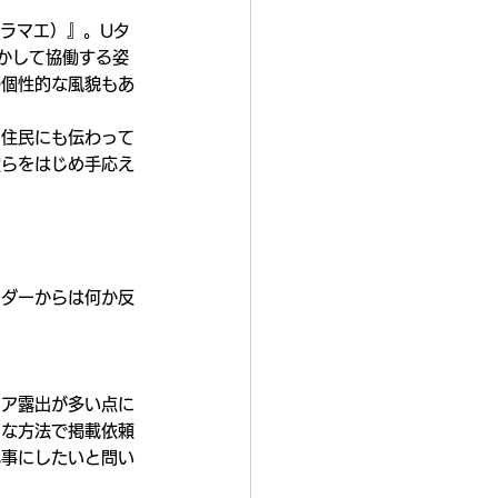
テラマエ）』。Uタ
かして協働する姿
の個性的な風貌もあ
に住民にも伝わって
彼らをはじめ手応え
ーダーからは何か反
ィア露出が多い点に
別な方法で掲載依頼
記事にしたいと問い