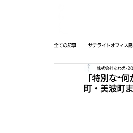
全ての記事
サテライトオフィス誘
株式会社あわえ
2
採用情報
受賞歴
お知
「特別な“何
町・美波町