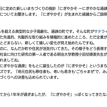
月1日に定めた新しいまちづくりの指針「にぎやかそ 〜にぎやかな過疎
についてお聞きします。「にぎやかそ」が生まれた経緯からご説
％を超える典型的な少子高齢化、過疎の町です。そんな町が
サテラ
た先進的、先駆的な取り組みを積極的に進めたところ、ただ企業
とどまらない、新しくて嬉しい変化が見え始めたんですね。
のに、なんだか町や住民が活気付いてきた。その様子をどう表現
社会に向けた研究の第一人者である明治大学教授小田切徳美先生
れましてね。
にぎやかな過疎」をもとに誕生したのが「にぎやかそ」というま
ズです。「地元住民も移住者も、老いも若きも“ごちゃまぜ”で、み
づくりへの決意も込められています。
てから1年半が過ぎましたが、「にぎやかそ」っぽくなってきたな