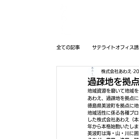
全ての記事
サテライトオフィス誘
株式会社あわえ
2
採用情報
受賞歴
お知
過疎地を拠
地域資源を磨いて地域を
あわえ、過疎地を拠点に
徳島県美波町を拠点に地
地域活性に係る各種プロ
した株式会社あわえ（本
年から本格始動いたしま
美波町は海・山・川に囲