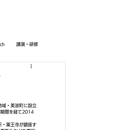
採用情報
お問い合わせ
ch
講演・研修
始
地域・美波町に設立
間を経て2014
所・薬王寺が鎮座す