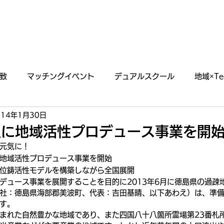
あわえについて
事業内容
イベント情報
致
マッチングイベント
デュアルスクール
地域×Te
014年1月30日
らせ
掲載・出演情報
点に地域活性プロデュース事業を開
元気に！
地域活性プロデュース事業を開始
位鋳活性モデルを構築しながら全国展開
デュース事業を展開することを目的に2013年6月に徳島県の過疎
社：徳島県海部郡美波町、代表：吉田基晴、以下あわえ）は、準備期
す。
まれた自然豊かな地域であり、また四国八十八箇所霊場第23番札