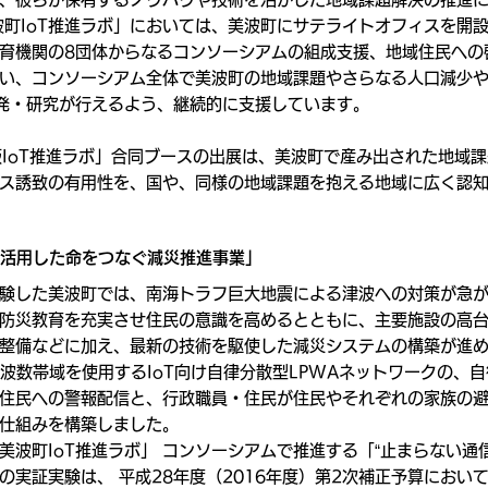
波町IoT推進ラボ」においては、美波町にサテライトオフィスを開設
育機関の8団体からなるコンソーシアムの組成支援、地域住民への
い、コンソーシアム全体で美波町の地域課題やさらなる人口減少
開発・研究が行えるよう、継続的に支援しています。
地方版IoT推進ラボ」合同ブースの出展は、美波町で産み出された地域
ス誘致の有用性を、国や、同様の地域課題を抱える地域に広く認
を活用した命をつなぐ減災推進事業」
験した美波町では、南海トラフ巨大地震による津波への対策が急
防災教育を充実させ住民の意識を高めるとともに、主要施設の高
整備などに加え、最新の技術を駆使した減災システムの構築が進
周波数帯域を使用するIoT向け自律分散型LPWAネットワークの、
住民への警報配信と、行政職員・住民が住民やそれぞれの家族の
仕組みを構築しました。
美波町IoT推進ラボ」 コンソーシアムで推進する「“止まらない通
実証実験は、 平成28年度（2016年度）第2次補正予算において