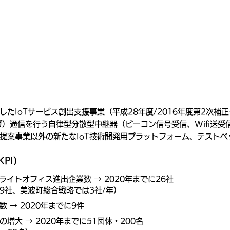
たIoTサービス創出支援事業（平成28年度/2016年度第2次補
ギガ）通信を行う自律型分散型中継器（ビーコン信号受信、Wifi送
提案事業以外の新たなIoT技術開発用プラットフォーム、テストベ
PI）
サテライトオフィス進出企業数 → 2020年までに26社
19社、美波町総合戦略では3社/年）
 → 2020年までに9件
増大 → 2020年までに51団体・200名