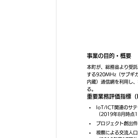
事業の目的・概要
本町が、総務省より受託し
する920MHz（サブ
内蔵）通信網を利用し、
る。
重要業務評価指標（K
IoT/ICT関連の
（2019年8月時点
プロジェクト創出件数
視察による交流人口の