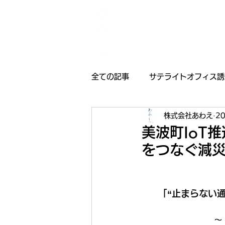
全ての記事
サテライトオフィス誘
株式会社あわえ
2
採用情報
受賞歴
お知
美波町IoT
をつなぐ減災
「“止まらない
～