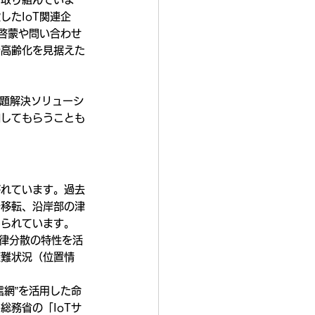
したIoT関連企
啓蒙や問い合わせ
や高齢化を見据えた
課題解決ソリューシ
知してもらうことも
がれています。過去
台移転、沿岸部の津
められています。
自律分散の特性を活
避難状況（位置情
信網”を活用した命
総務省の「IoTサ