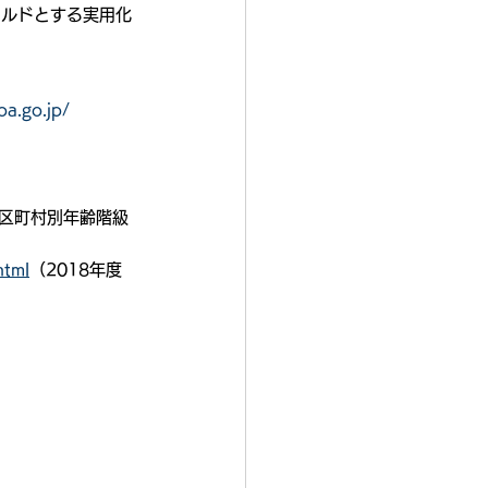
ールドとする実用化
ipa.go.jp/
市区町村別年齢階級
html
（2018年度