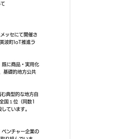
いて
張メッセにて開催さ
美波町IoT推進ラ
ら、既に商品・実用化
、基礎的地方公共
に悩む典型的な地方自
全国１位（同数1
設しています。
、ベンチャー企業の
に取り組んでいま