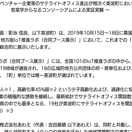
関連ベンチャー企業等のサテライトオフィス進出が相次ぐ美波町にお
官産学からなるコンソーシアムによる実証実験 ～
長：影治 信良、以下美波町）は、2019年10月15日〜18日に幕
9の「地方版IoT推進ラボ（合同ブース展示）」において、これまでの「
総合的に展示いたします。
進ラボ（合同ブース展示）」には、全国101のIoT推進ラボの中か
19地域が選抜され、18の広域的地方公共団体の府・県単位および
、「町」単位では唯一美波町が選ばれています。
0人※1 、高齢化率45%超※2 という少子高齢化および、過疎化
企業の積極的な誘致を継続し、最新統計でサテライトオフィス開設数
県の中でも最多となる、19社が美波町にサテライトオフィスを開
表）※3
株式会社あわえ（代表：吉田基晴 以下あわえ）は、同町と共働し
、彼らが保有するノウハウや技術を活かした地域課題解決の推進