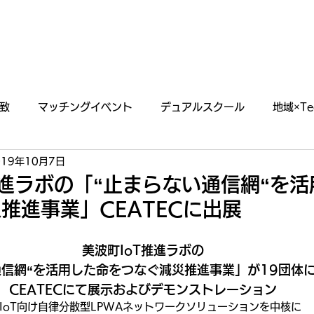
あわえについて
事業内容
イベント情報
致
マッチングイベント
デュアルスクール
地域×Te
019年10月7日
らせ
掲載・出演情報
推進ラボの「“止まらない通信網“を
推進事業」CEATECに出展
美波町IoT推進ラボの
通信網“を活用した命をつなぐ減災推進事業」が19団体
CEATECにて展示およびデモンストレーション
 IoT向け自律分散型LPWAネットワークソリューションを中核に