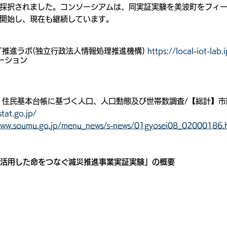
採択されました。コンソーシアムは、同実証実験を美波町をフィ
月に開始し、現在も継続しています。
oT推進ラボ(独立行政法人情報処理推進機構) 
https://local-iot-lab.
ーション
時点 住民基本台帳に基づく人口、人口動態及び世帯数調査/【総計】
tat.go.jp/
www.soumu.go.jp/menu_news/s-news/01gyosei08_02000186.
を活用した命をつなぐ減災推進事業実証実験」の概要