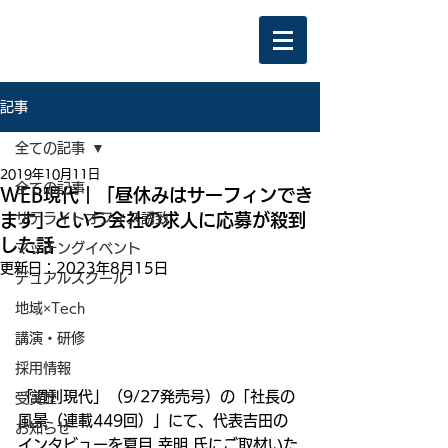
記事
全ての記事
2019年10月11日
全ての記事
WEB現代｜「昼休みはサーフィンでき
ます」という会社の求人に応募が殺到
サテライトオフィス誘致
した話
マッチングイベント
更新日：
2023年8月15日
デュアルスクール
地域×Tech
講演・研修
採用情報
「週刊現代」（9/27発売号）の「社長の
受賞歴
風景（連載449回）」にて、代表吉田の
お知らせ
インタビューを夏目 幸明 氏にご取材いた