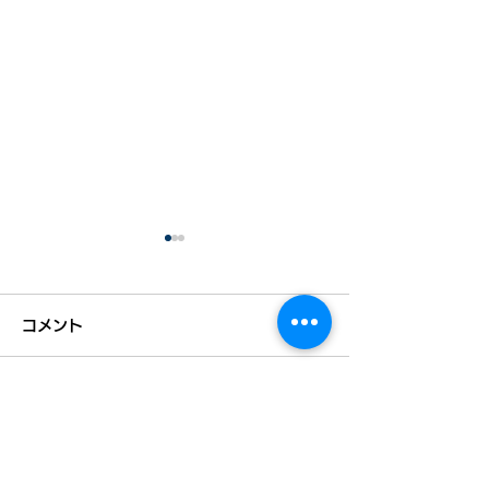
コメント
コメントを追加…
＠DIME掲載：昼休みに
全国初！「二地
サーフィンを。IT企業の
進宣言」発表