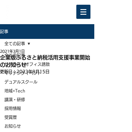
記事
全ての記事
2021年3月1日
全ての記事
企業版ふるさと納税活用支援事業開始
のお知らせ
サテライトオフィス誘致
更新日：
2023年8月15日
マッチングイベント
デュアルスクール
地域×Tech
講演・研修
採用情報
受賞歴
お知らせ