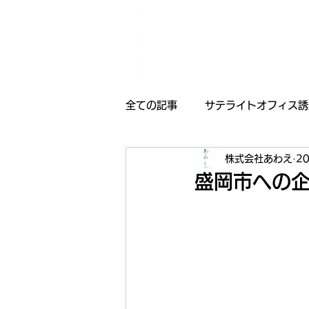
全ての記事
サテライトオフィス誘
株式会社あわえ
2
採用情報
受賞歴
お知
盛岡市への