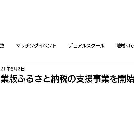
あわえについて
事業内容
イベント情報
致
マッチングイベント
デュアルスクール
地域×Te
021年6月2日
らせ
掲載・出演情報
企業版ふるさと納税の支援事業を開