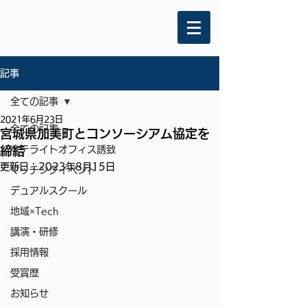
記事
全ての記事
2021年6月23日
全ての記事
宮城県加美町とコンソーシアム協定を
締結
サテライトオフィス誘致
更新日：
2023年8月15日
マッチングイベント
デュアルスクール
地域×Tech
講演・研修
採用情報
受賞歴
お知らせ