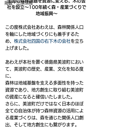
全国の森林課題を資源に変える、木の会
掲載・出演情報
社を設立〜100年続く森・産業づくりで
地域振興〜
この度株式会社あわえは、森林関係人口
を軸にした地域づくりにも着手するた
め、
株式会社四国の右下木の会社
を立ち
上げました。
あわえが本社を置く徳島県美波町におい
て、美波町の歴史、産業、文化を知る度
に、
森林は地域基盤を支える多面性を持った
資源であり、地方創生に取り組む美波町
の資産になると確信いたしました。
さらに、美波町だけではなく日本のほぼ
全ての自治体が持つ森林資源の活用によ
る産業づくりは、森を通じた関係人口創
出、そして地方創生にも繋がります。