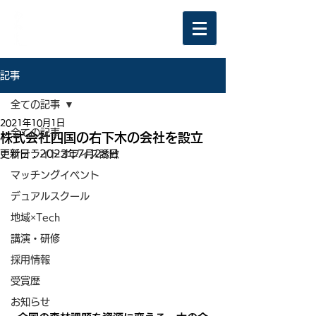
記事
全ての記事
2021年10月1日
全ての記事
株式会社四国の右下木の会社を設立
更新日：
サテライトオフィス誘致
2023年7月28日
マッチングイベント
デュアルスクール
地域×Tech
講演・研修
採用情報
受賞歴
お知らせ