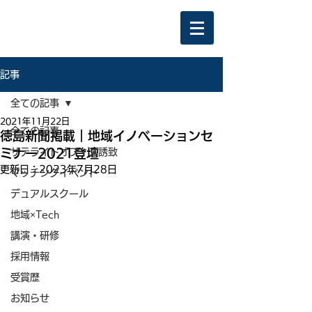
記事
全ての記事
2021年11月22日
全ての記事
徳島新聞掲載｜地域イノベーションセ
ミナー2021登壇
サテライトオフィス誘致
更新日：
2023年7月28日
マッチングイベント
デュアルスクール
地域×Tech
講演・研修
採用情報
受賞歴
お知らせ