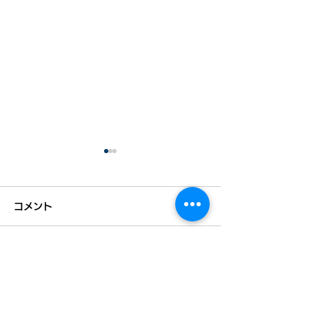
コメント
コメントを追加…
全国初！「二地域居住推
【徳島新聞掲載
進宣言」発表
策 IT社長の処