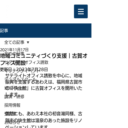
記事
全ての記事
2021年11月17日
全ての記事
地域コミュニティづくり支援｜古賀オ
フィス開設
サテライトオフィス誘致
更新日：
2023年7月28日
マッチングイベント
サテライトオフィス誘致を中心に、地域
デュアルスクール
振興を支援するあわえは、福岡県古賀市
地域×Tech
の「快生館」に古賀オフィスを開所いた
します。
講演・研修
採用情報
偶然にも、あわえ本社の初音湯同様、古
受賞歴
賀市の快生館は温泉のあった施設をリノ
お知らせ
ベーションしています。