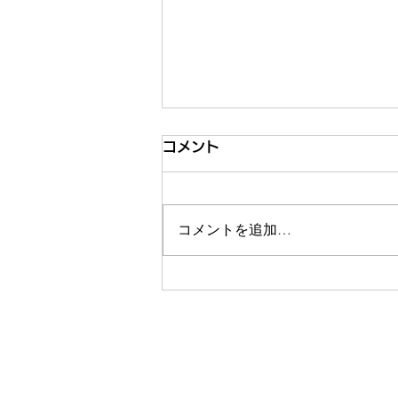
コメント
コメントを追加…
日経BizGateひらめきブック
レビュー掲載｜IT企業社長が
挑む地域活性化 移住者が変
化を起こす