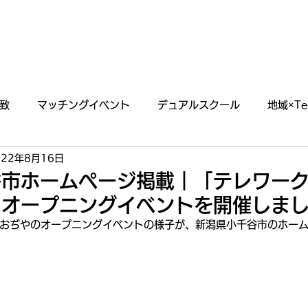
あわえについて
事業内容
イベント情報
致
マッチングイベント
デュアルスクール
地域×Te
022年8月16日
らせ
掲載・出演情報
谷市ホームページ掲載｜「テレワー
」オープニングイベントを開催しま
おぢやのオープニングイベントの様子が、新潟県小千谷市のホー