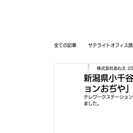
全ての記事
サテライトオフィス誘
株式会社あわえ
2
採用情報
受賞歴
お知
新潟県小千
ョンおぢや
テレワークステーション
ました。