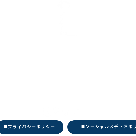
​株式会社あわえ
美波本社
​〒779-2304 徳島県海部郡美波町日和佐浦114
​TEL：0884-70-5831
​FAX：0884-70-5832
​東京オフィス
/
小千谷オフィス/安平オフィス
■プライバシーポリシー
■ソーシャルメディアポ